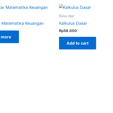
Buku Ajar
r Matematika Keuangan
Kalkulus Dasar
Rp
58.000
 more
Add to cart