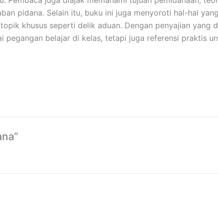
Pembaca juga diajak memahami tujuan pemidanaan, teori-
an pidana. Selain itu, buku ini juga menyoroti hal-hal ya
pik khusus seperti delik aduan. Dengan penyajian yang di
ai pegangan belajar di kelas, tetapi juga referensi prakt
ana”