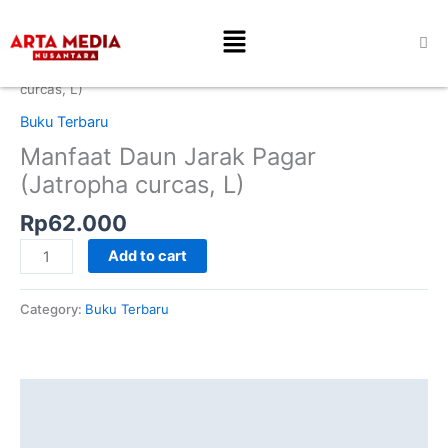
Skip
Manfaat
Menu
to
Daun
content
Jarak
Home
/
Buku Terbaru
/ Manfaat Daun Jarak Pagar (Jatropha
Pagar
curcas, L)
(Jatropha
Buku Terbaru
curcas,
Manfaat Daun Jarak Pagar
L)
quantity
(Jatropha curcas, L)
Rp
62.000
Add to cart
Category:
Buku Terbaru
Description
Reviews (0)