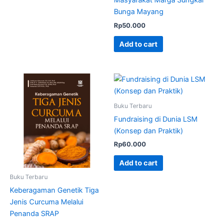
Masyarakat Marga Sungkai
Bunga Mayang
Rp
50.000
Add to cart
Buku Terbaru
Fundraising di Dunia LSM
(Konsep dan Praktik)
Rp
60.000
Add to cart
Buku Terbaru
Keberagaman Genetik Tiga
Jenis Curcuma Melalui
Penanda SRAP