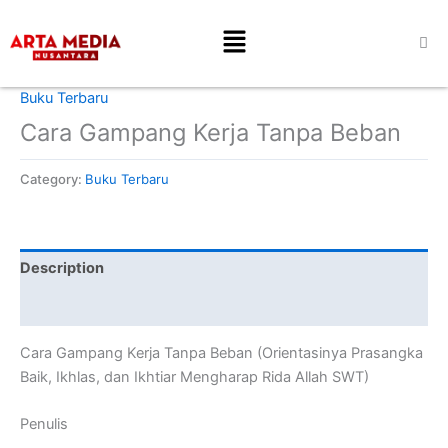
Skip
Menu
to
content
Home
/
Buku Terbaru
/ Cara Gampang Kerja Tanpa Beban
Buku Terbaru
Cara Gampang Kerja Tanpa Beban
Category:
Buku Terbaru
Description
Reviews (0)
Cara Gampang Kerja Tanpa Beban (Orientasinya Prasangka
Baik, Ikhlas, dan Ikhtiar Mengharap Rida Allah SWT)
Penulis