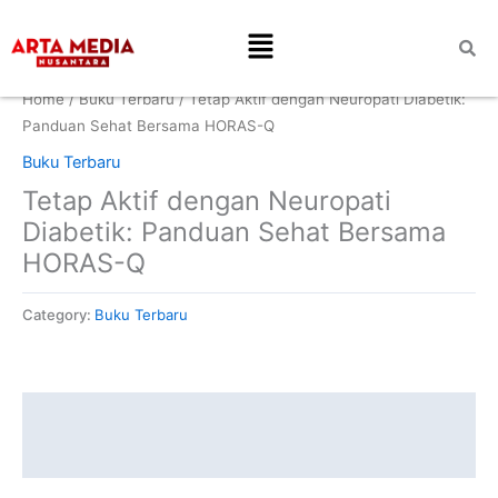
Skip
Menu
to
content
Home
/
Buku Terbaru
/ Tetap Aktif dengan Neuropati Diabetik:
Panduan Sehat Bersama HORAS-Q
Buku Terbaru
Tetap Aktif dengan Neuropati
Diabetik: Panduan Sehat Bersama
HORAS-Q
Category:
Buku Terbaru
Description
Reviews (0)