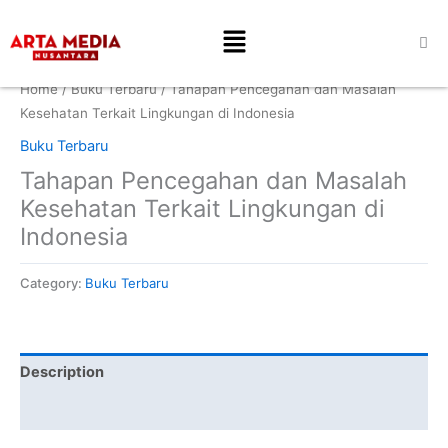
Skip
Menu
to
content
Home
/
Buku Terbaru
/ Tahapan Pencegahan dan Masalah
Kesehatan Terkait Lingkungan di Indonesia
Buku Terbaru
Tahapan Pencegahan dan Masalah
Kesehatan Terkait Lingkungan di
Indonesia
Category:
Buku Terbaru
Description
Reviews (0)