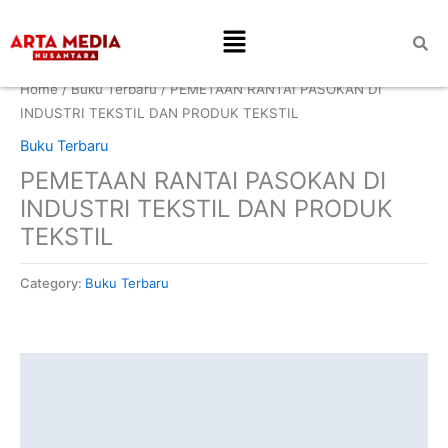
Skip
Menu
to
content
Home
/
Buku Terbaru
/ PEMETAAN RANTAI PASOKAN DI
INDUSTRI TEKSTIL DAN PRODUK TEKSTIL
Buku Terbaru
PEMETAAN RANTAI PASOKAN DI
INDUSTRI TEKSTIL DAN PRODUK
TEKSTIL
Category:
Buku Terbaru
Description
Additional information