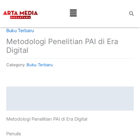
Skip
Menu
to
content
Home
/
Buku Terbaru
/ Metodologi Penelitian PAI di Era Digital
Buku Terbaru
Metodologi Penelitian PAI di Era
Digital
Category:
Buku Terbaru
Description
Reviews (0)
Metodologi Penelitian PAI di Era Digital
Penulis