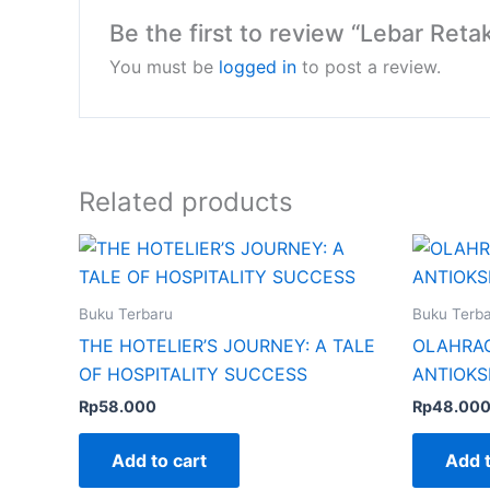
Be the first to review “Lebar Ret
You must be
logged in
to post a review.
Related products
Buku Terbaru
Buku Terb
THE HOTELIER’S JOURNEY: A TALE
OLAHRAG
OF HOSPITALITY SUCCESS
ANTIOKS
Rp
58.000
Rp
48.00
Add to cart
Add t