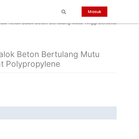
Masuk
ebar Retak Balok Beton Bertulang Mutu Tinggi Berserat
alok Beton Bertulang Mutu
at Polypropylene