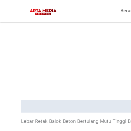
Skip
Bera
to
content
Description
Reviews (0)
Lebar Retak Balok Beton Bertulang Mutu Tinggi B