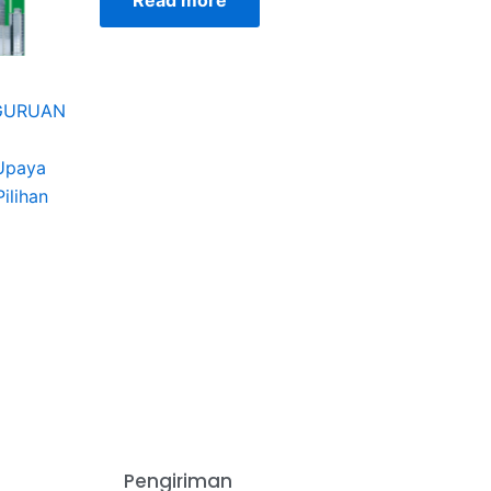
Read more
RGURUAN
 Upaya
ilihan
Pengiriman