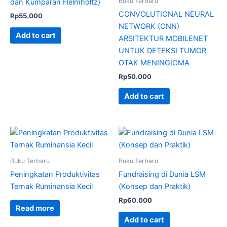
Buku Terbaru
dan Kumparan Helmholtz)
CONVOLUTIONAL NEURAL
Rp
55.000
NETWORK (CNN)
Add to cart
ARSITEKTUR MOBILENET
UNTUK DETEKSI TUMOR
OTAK MENINGIOMA
Rp
50.000
Add to cart
Buku Terbaru
Buku Terbaru
Peningkatan Produktivitas
Fundraising di Dunia LSM
Ternak Ruminansia Kecil
(Konsep dan Praktik)
Rp
60.000
Read more
Add to cart