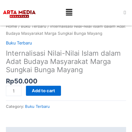
Skip
Internalisasi
Menu
to
Nilai-
content
Nilai
Islam
Home
/
Buku Terbaru
/ Internalisasi Nilai-Nilai Islam dalam Adat
dalam
Budaya Masyarakat Marga Sungkai Bunga Mayang
Adat
Buku Terbaru
Budaya
Internalisasi Nilai-Nilai Islam dalam
Masyarakat
Marga
Adat Budaya Masyarakat Marga
Sungkai
Sungkai Bunga Mayang
Bunga
Rp
50.000
Mayang
quantity
Add to cart
Category:
Buku Terbaru