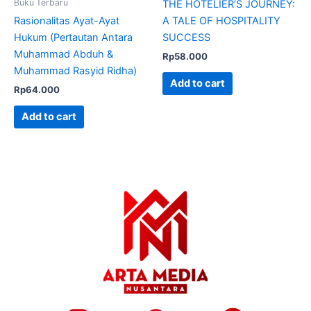
Buku Terbaru
THE HOTELIER’S JOURNEY:
Rasionalitas Ayat-Ayat
A TALE OF HOSPITALITY
Hukum (Pertautan Antara
SUCCESS
Muhammad Abduh &
Rp
58.000
Muhammad Rasyid Ridha)
Add to cart
Rp
64.000
Add to cart