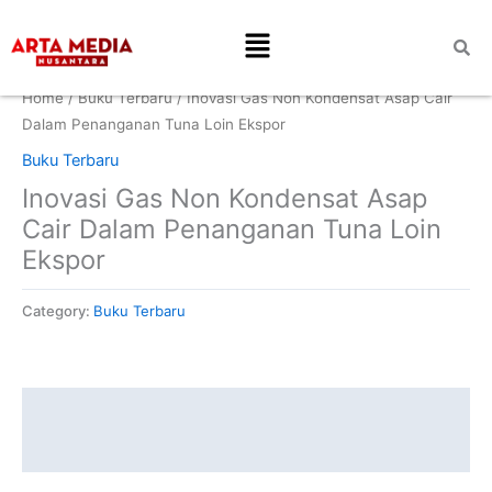
Skip
Menu
to
content
Home
/
Buku Terbaru
/ Inovasi Gas Non Kondensat Asap Cair
Dalam Penanganan Tuna Loin Ekspor
Buku Terbaru
Inovasi Gas Non Kondensat Asap
Cair Dalam Penanganan Tuna Loin
Ekspor
Category:
Buku Terbaru
Description
Reviews (0)