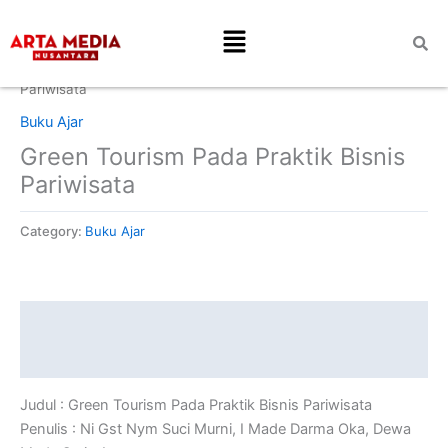
Skip
Menu
to
content
Home
/
Buku Ajar
/ Green Tourism Pada Praktik Bisnis
Pariwisata
Buku Ajar
Green Tourism Pada Praktik Bisnis
Pariwisata
Category:
Buku Ajar
Description
Reviews (0)
Judul : Green Tourism Pada Praktik Bisnis Pariwisata
Penulis : Ni Gst Nym Suci Murni, I Made Darma Oka, Dewa