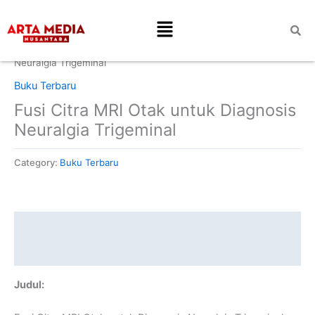
Skip
Menu
to
content
Home
/
Buku Terbaru
/ Fusi Citra MRI Otak untuk Diagnosis
Neuralgia Trigeminal
Buku Terbaru
Fusi Citra MRI Otak untuk Diagnosis
Neuralgia Trigeminal
Category:
Buku Terbaru
Description
Reviews (0)
Judul: