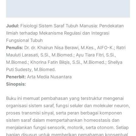
Description
Reviews (0)
Judul:
Fisiologi Sistem Saraf Tubuh Manusia: Pendekatan
Ilmiah terhadap Mekanisme Regulasi dan Integrasi
Fungsional Tubuh
Penulis:
Dr. dr. Khairun Nisa Berawi, M.Kes., AIFO-K.; Ratri
Mauluti Larasati, S.Si., M.Biomed.; Ayu Tiara Fitri, S.Si.,
M.Biomed.; Khorina Fatin Bilqis, S.Si., M.Biomed.; Shellya
Puti Sudesty, M.Biomed.
Penerbit:
Arta Media Nusantara
Sinopsis:
Buku ini memuat pembahasan yang terstruktur mengenai
organisasi sistem saraf, fungsi seluler dan molekuler neuron,
proses transmisi sinyal, serta peran berbagai komponen
sistem saraf dalam mempertahankan homeostasis dan
menjalankan fungsi sensorik, motorik, serta otonom. Setiap
bagian disusun untuk memberikan pemahaman konseptual