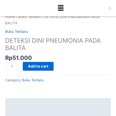
Skip
DETEKSI
Menu
to
DINI
content
PNEUMONIA
Home
/
Buku Terbaru
/ DETEKSI DINI PNEUMONIA PADA
PADA
BALITA
BALITA
Buku Terbaru
quantity
DETEKSI DINI PNEUMONIA PADA
BALITA
Rp
51.000
Add to cart
Category:
Buku Terbaru
Description
Additional information