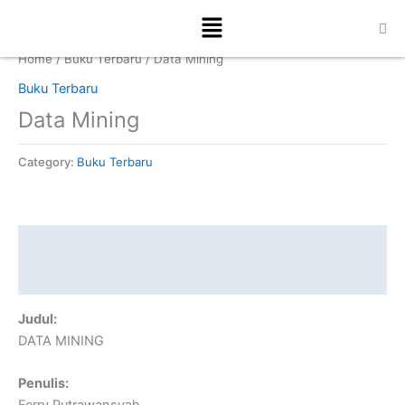
Skip
Menu
to
content
Home
/
Buku Terbaru
/ Data Mining
Buku Terbaru
Data Mining
Category:
Buku Terbaru
Description
Reviews (0)
Judul:
DATA MINING
Penulis:
Ferry Putrawansyah