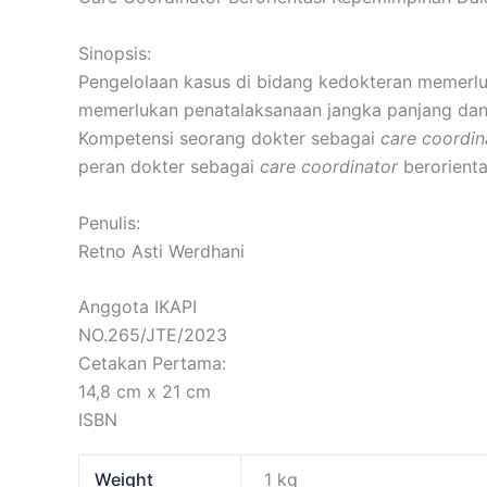
Sinopsis:
Pengelolaan kasus di bidang kedokteran memerluk
memerlukan penatalaksanaan jangka panjang dan 
Kompetensi seorang dokter sebagai
care coordin
peran dokter sebagai
care coordinator
berorienta
Penulis:
Retno Asti Werdhani
Anggota IKAPI
NO.265/JTE/2023
Cetakan Pertama:
14,8 cm x 21 cm
ISBN
Weight
1 kg