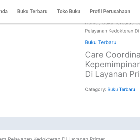
nda
Buku Terbaru
Toko Buku
Profil Perusahaan
Home
/
Buku Terbaru
/ C
Pelayanan Kedokteran Di
Buku Terbaru
Care Coordina
Kepemimpinan
Di Layanan Pr
Category:
Buku Terbaru
 (0)
lam Pelayanan Kedokteran Di Layanan Primer