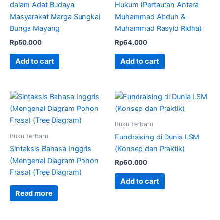
dalam Adat Budaya
Hukum (Pertautan Antara
Masyarakat Marga Sungkai
Muhammad Abduh &
Bunga Mayang
Muhammad Rasyid Ridha)
Rp
50.000
Rp
64.000
Add to cart
Add to cart
Buku Terbaru
Buku Terbaru
Fundraising di Dunia LSM
Sintaksis Bahasa Inggris
(Konsep dan Praktik)
(Mengenal Diagram Pohon
Rp
60.000
Frasa) (Tree Diagram)
Add to cart
Read more