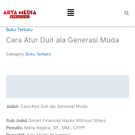
Skip
Menu
to
content
Home
/
Buku Terbaru
/ Cara Atur Duit ala Generasi Muda
Buku Terbaru
Cara Atur Duit ala Generasi Muda
Category:
Buku Terbaru
Description
Reviews (0)
Judul:
Cara Atur Duit ala Generasi Muda
Sub Judul :
Smart Financial Hacks Without Stress
Penulis:
Maria Regina, SP., MM., CFP®
Penerbit:
Arta Media Nusantara