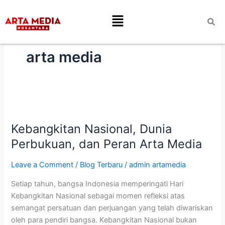
Skip
Menu
to
content
arta media
Kebangkitan
Nasional,
Kebangkitan Nasional, Dunia
Dunia
Perbukuan,
Perbukuan, dan Peran Arta Media
dan
Peran
Leave a Comment
/
Blog Terbaru
/
admin artamedia
Arta
Setiap tahun, bangsa Indonesia memperingati Hari
Media
Kebangkitan Nasional sebagai momen refleksi atas
semangat persatuan dan perjuangan yang telah diwariskan
oleh para pendiri bangsa. Kebangkitan Nasional bukan