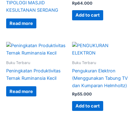
TIPOLOGI MASJID
Rp
64.000
KESULTANAN SERDANG
Add to cart
Read more
Buku Terbaru
Buku Terbaru
Peningkatan Produktivitas
Pengukuran Elektron
Ternak Ruminansia Kecil
(Menggunakan Tabung TV
dan Kumparan Helmholtz)
Read more
Rp
55.000
Add to cart