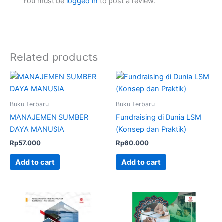
You must be
logged in
to post a review.
Related products
Buku Terbaru
Buku Terbaru
MANAJEMEN SUMBER
Fundraising di Dunia LSM
DAYA MANUSIA
(Konsep dan Praktik)
Rp
57.000
Rp
60.000
Add to cart
Add to cart