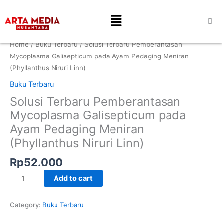
Skip
Solusi
Menu
to
Terbaru
content
Pemberantasan
Mycoplasma
Home
/
Buku Terbaru
/ Solusi Terbaru Pemberantasan
Galisepticum
Mycoplasma Galisepticum pada Ayam Pedaging Meniran
pada
(Phyllanthus Niruri Linn)
Ayam
Buku Terbaru
Pedaging
Solusi Terbaru Pemberantasan
Meniran
(Phyllanthus
Mycoplasma Galisepticum pada
Niruri
Ayam Pedaging Meniran
Linn)
(Phyllanthus Niruri Linn)
quantity
Rp
52.000
Add to cart
Category:
Buku Terbaru