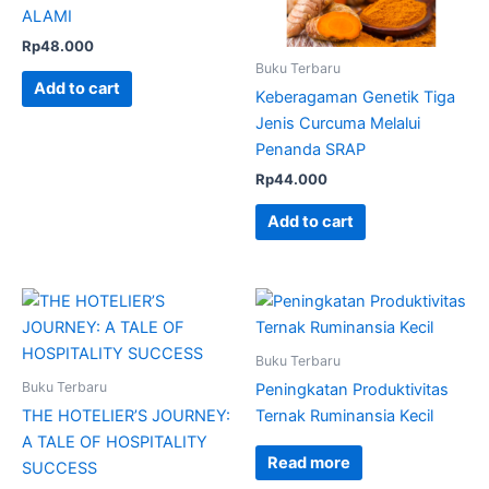
ALAMI
Rp
48.000
Buku Terbaru
Add to cart
Keberagaman Genetik Tiga
Jenis Curcuma Melalui
Penanda SRAP
Rp
44.000
Add to cart
Buku Terbaru
Buku Terbaru
Peningkatan Produktivitas
THE HOTELIER’S JOURNEY:
Ternak Ruminansia Kecil
A TALE OF HOSPITALITY
Read more
SUCCESS