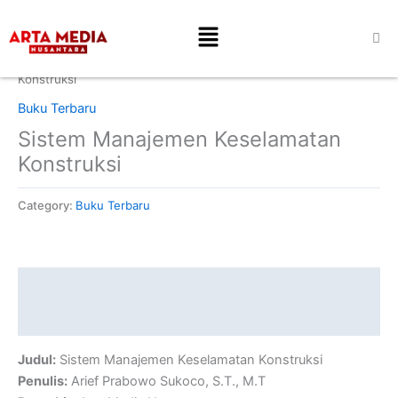
Skip
Menu
to
content
Home
/
Buku Terbaru
/ Sistem Manajemen Keselamatan
Konstruksi
Buku Terbaru
Sistem Manajemen Keselamatan
Konstruksi
Category:
Buku Terbaru
Description
Reviews (0)
Judul:
Sistem Manajemen Keselamatan Konstruksi
Penulis:
Arief Prabowo Sukoco, S.T., M.T