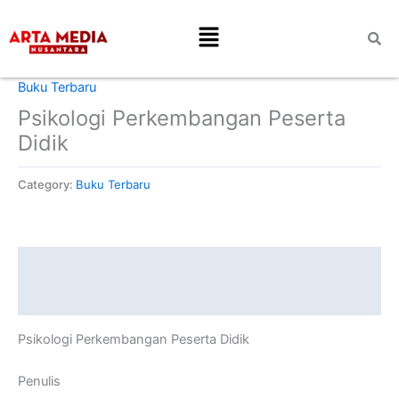
Skip
Menu
to
content
Home
/
Buku Terbaru
/ Psikologi Perkembangan Peserta Didik
Buku Terbaru
Psikologi Perkembangan Peserta
Didik
Category:
Buku Terbaru
Description
Reviews (0)
Psikologi Perkembangan Peserta Didik
Penulis