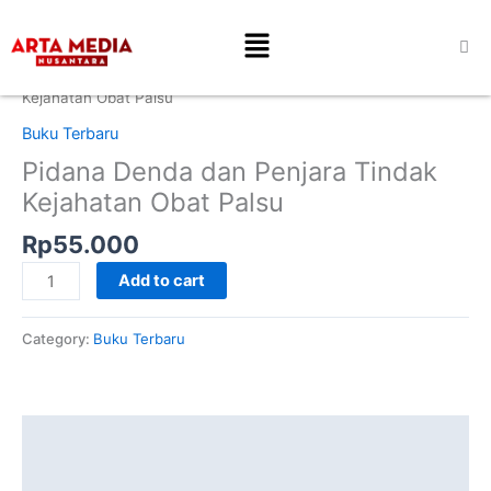
Skip
Pidana
Menu
to
Denda
content
dan
Home
/
Buku Terbaru
/ Pidana Denda dan Penjara Tindak
Penjara
Kejahatan Obat Palsu
Tindak
Buku Terbaru
Kejahatan
Pidana Denda dan Penjara Tindak
Obat
Palsu
Kejahatan Obat Palsu
quantity
Rp
55.000
Add to cart
Category:
Buku Terbaru
Description
Additional information