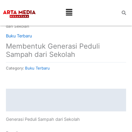
Skip
Menu
to
content
Home
/
Buku Terbaru
/ Membentuk Generasi Peduli Sampah
dari Sekolah
Buku Terbaru
Membentuk Generasi Peduli
Sampah dari Sekolah
Category:
Buku Terbaru
Description
Reviews (0)
Generasi Peduli Sampah dari Sekolah