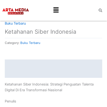
Skip
Menu
to
content
Home
/
Buku Terbaru
/ Ketahanan Siber Indonesia
Buku Terbaru
Ketahanan Siber Indonesia
Category:
Buku Terbaru
Description
Reviews (0)
Ketahanan Siber Indonesia: Strategi Penguatan Talenta
Digital Di Era Transformasi Nasional
Penulis