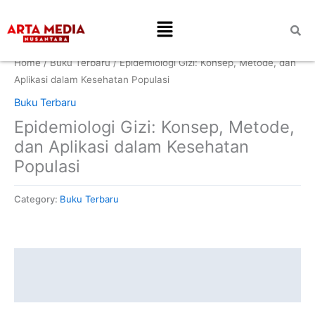
Skip
Menu
to
content
Home
/
Buku Terbaru
/ Epidemiologi Gizi: Konsep, Metode, dan
Aplikasi dalam Kesehatan Populasi
Buku Terbaru
Epidemiologi Gizi: Konsep, Metode,
dan Aplikasi dalam Kesehatan
Populasi
Category:
Buku Terbaru
Description
Reviews (0)