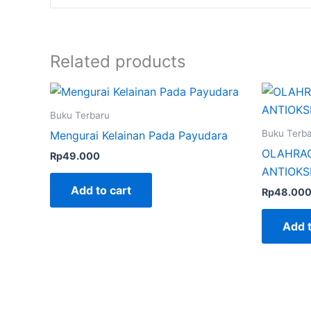
Related products
Buku Terbaru
Buku Terb
Mengurai Kelainan Pada Payudara
OLAHRAG
Rp
49.000
ANTIOKS
Add to cart
Rp
48.00
Add t