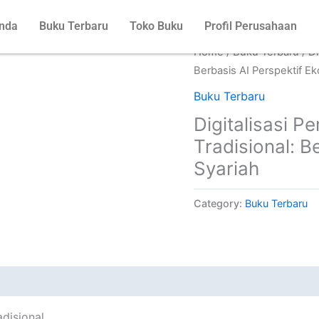
nda
Buku Terbaru
Toko Buku
Profil Perusahaan
Home
/
Buku Terbaru
/ Di
Berbasis AI Perspektif E
Buku Terbaru
Digitalisasi 
Tradisional: B
Syariah
Category:
Buku Terbaru
disional