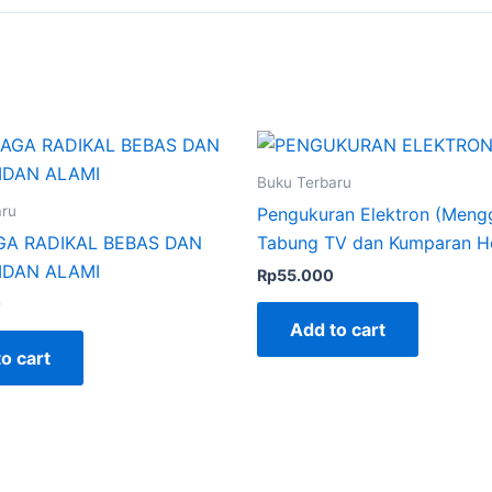
Buku Terbaru
aru
Pengukuran Elektron (Men
A RADIKAL BEBAS DAN
Tabung TV dan Kumparan H
IDAN ALAMI
Rp
55.000
0
Add to cart
o cart